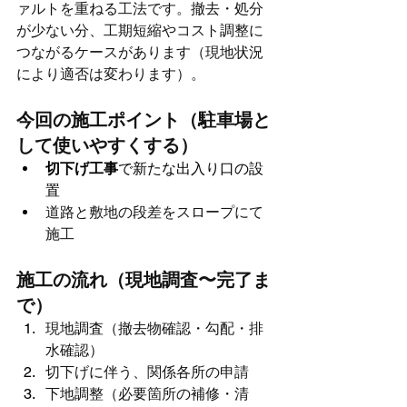
ァルトを重ねる工法です。撤去・処分
が少ない分、工期短縮やコスト調整に
つながるケースがあります（現地状況
により適否は変わります）。
今回の施工ポイント（駐車場と
して使いやすくする）
切下げ工事
で新たな出入り口の設
置
道路と敷地の段差をスロープにて
施工
施工の流れ（現地調査〜完了ま
で）
現地調査（撤去物確認・勾配・排
水確認）
切下げに伴う、関係各所の申請
下地調整（必要箇所の補修・清