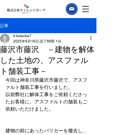
記事
k-kataoka7
2025年9月16日
読了時間: 1分
藤沢市藤沢 －建物を解体
した土地の、アスファル
ト舗装工事－
今回は神奈川県藤沢市藤沢で、アスフ
ァルト舗装工事を行いました。
以前弊社に解体工事をご依頼くださっ
たお客様に、アスファルトの舗装もご
依頼いただけました。
建物の前にあったバリカーを撤去し、