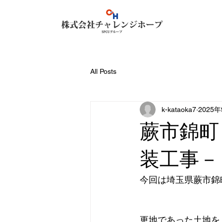
All Posts
k-kataoka7
2025
蕨市錦町
装工事－
今回は埼玉県蕨市錦
更地であった土地を