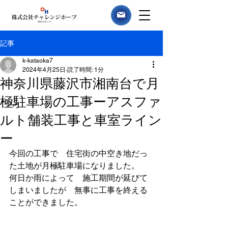
記事
k-kataoka7
2024年4月25日
読了時間: 1分
神奈川県藤沢市湘南台で月
極駐車場の工事ーアスファ
ルト舗装工事と車室ライン
ー
今回の工事で　住宅街の中空き地だっ
た土地が月極駐車場になりました。
何日か雨によって　施工期間が延びて
しまいましたが　無事に工事を終える
ことができました。