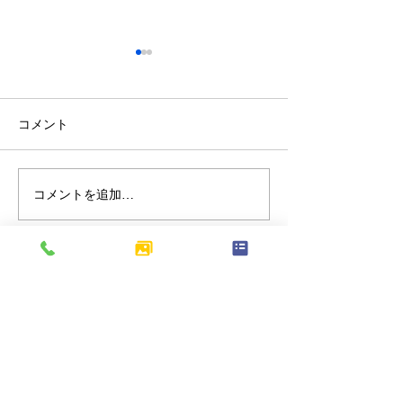
コメント
コメントを追加…
北区上十条｜歩道の切り
東京都府中市分
下げ工事を行い、車両の
朽化したアスフ
出入りがしやすくなりま
装をやり替え、
した
駐車場へリニュ
ました
​本社：〒245-0061
神奈川県横浜市戸塚汲沢3-10-2