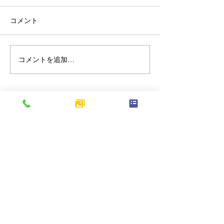
コメント
コメントを追加…
北区上十条｜歩道の切り
東京都府中市分
下げ工事を行い、車両の
朽化したアスフ
出入りがしやすくなりま
装をやり替え、
した
駐車場へリニュ
ました
​本社：〒245-0061
神奈川県横浜市戸塚汲沢3-10-2
相模原営業所：〒252-0203
神奈川県相模原市中央区東淵野辺3-12-22-401号
電話番号：042-851-7677
（受付時間: 平日 AM 9:00 〜 PM 7:00）
FAX番号：042-851-7679