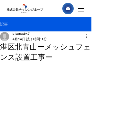
記事
k-kataoka7
4月14日
読了時間: 1分
港区北青山ーメッシュフェ
ンス設置工事ー