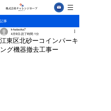
記事
k-kataoka7
4月9日
読了時間: 1分
江東区北砂ーコインパーキ
ング機器撤去工事ー