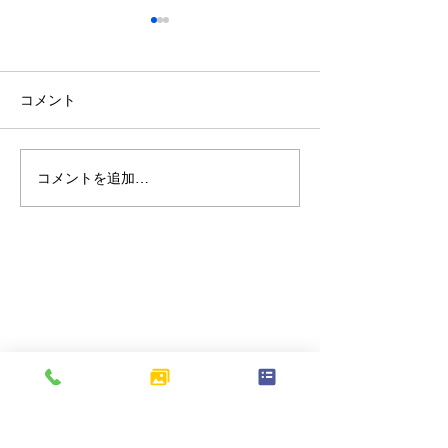
コメント
コメントを追加…
北区上十条｜歩道の切り
東京都府中市分
下げ工事を行い、車両の
朽化したアスフ
出入りがしやすくなりま
装をやり替え、
した
駐車場へリニュ
ました
​本社：〒245-0061
神奈川県横浜市戸塚汲沢3-10-2
相模原営業所：〒252-0203
神奈川県相模原市中央区東淵野辺3-12-22-401号