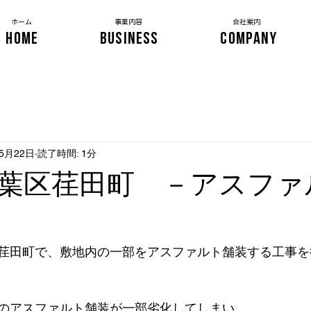
​ホーム
事業内容
会社案内
HOME
BUSINESS
COMPANY
年5月22日
読了時間: 1分
葉区荏田町 －アスファ
荏田町で、敷地内の一部をアスファルト舗装する工事を
のアスファルト舗装が一部劣化してしまい、