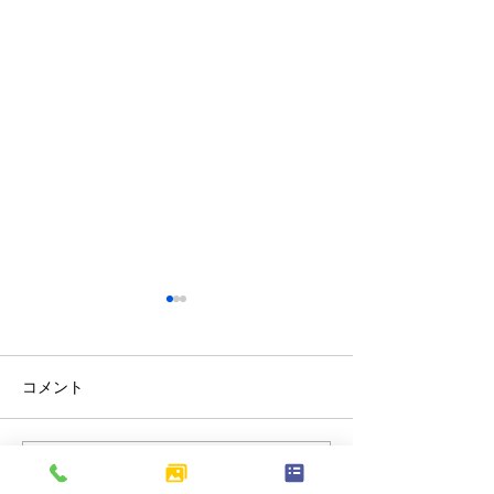
コメント
コメントを追加…
北区上十条｜歩道の切り
東京都府中市分