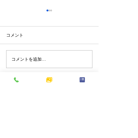
コメント
コメントを追加…
北区上十条｜歩道の切り
東京都府中市分
下げ工事を行い、車両の
朽化したアスフ
出入りがしやすくなりま
装をやり替え、
した
駐車場へリニュ
ました
​本社：〒245-0061
神奈川県横浜市戸塚汲沢3-10-2
相模原営業所：〒252-0203