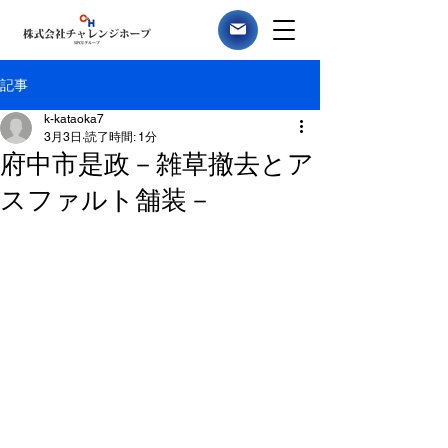
記事
k-kataoka7
3月3日
読了時間: 1分
府中市是政－雑草撤去とア
スファルト舗装－