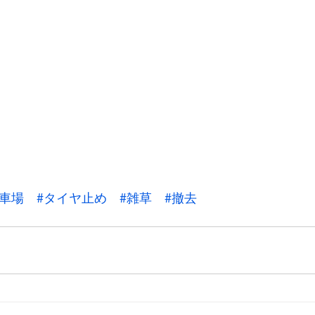
駐車場
#タイヤ止め
#雑草
#撤去