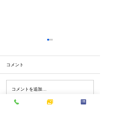
コメント
コメントを追加…
北区上十条｜歩道の切り
東京都府中市分
下げ工事を行い、車両の
朽化したアスフ
出入りがしやすくなりま
装をやり替え、
した
駐車場へリニュ
ました