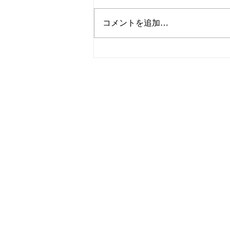
コメントを追加…
相模原市緑区東橋本｜アスフ
ァルト舗装工事を行いました
​本社：〒245-0061
神奈川県横浜市戸塚汲沢3-10-2
相模原営業所：〒252-0203