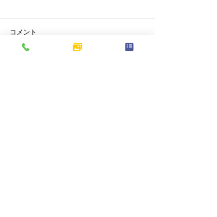
コメント
コメントを追加…
北区上十条｜歩道の切り
東京都府中市分
下げ工事を行い、車両の
朽化したアスフ
出入りがしやすくなりま
装をやり替え、
した
駐車場へリニュ
ました
​本社：〒245-0061
神奈川県横浜市戸塚汲沢3-10-2
相模原営業所：〒252-0203
神奈川県相模原市中央区東淵野辺3-12-22-401号
電話番号：042-851-7677
（受付時間: 平日 AM 9:00 〜 PM 7:00）